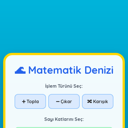
🌊 Matematik Denizi
İşlem Türünü Seç:
➕ Topla
➖ Çıkar
🔀 Karışık
Sayı Katlarını Seç: