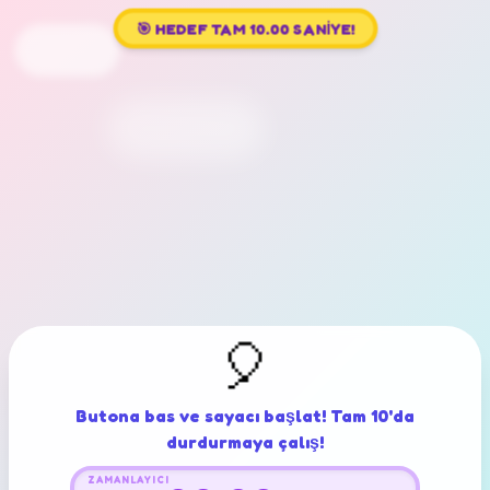
🎯 HEDEF TAM 10.00 SANİYE!
🎈
Butona bas ve sayacı başlat! Tam 10'da
durdurmaya çalış!
ZAMANLAYICI