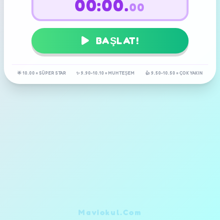
00:00.
00
BAŞLAT!
🌟 10.00 = SÜPER STAR
✨ 9.90-10.10 = MUHTEŞEM
👍 9.50-10.50 = ÇOK YAKIN
Maviokul.Com