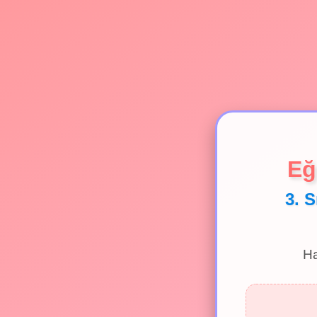
Eğ
3. S
Ha