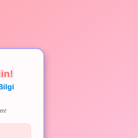
in!
Bilgi
im!