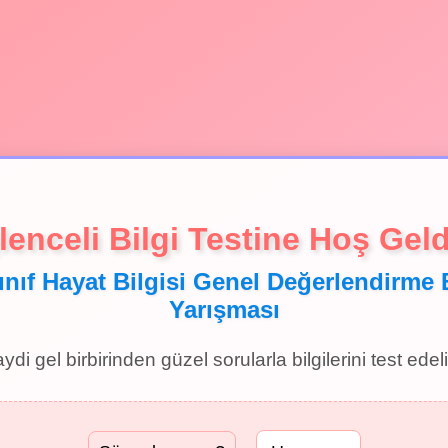
lenceli Bilgi Testine Hoş Geld
ınıf Hayat Bilgisi Genel Değerlendirme 
Yarışması
ydi gel birbirinden güzel sorularla bilgilerini test edel